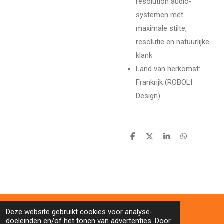
resolution audio-
systemen met
maximale stilte,
resolutie en natuurlijke
klank
Land van herkomst:
Frankrijk (ROBOLI
Design)
D
D
S
D
e
e
h
e
l
e
a
l
e
l
r
e
n
e
n
Deze website gebruikt cookies voor analyse-
doeleinden en/of het tonen van advertenties. Door