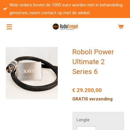
Web-orders boven de 1000 euro worden niet in behandeling
Ga
genomen, neem contact op met de winkel.
direct
naar
de
hoofdinhoud
Roboli Power
Ultimate 2
Series 6
€ 29.200,00
GRATIS verzending
Lengte