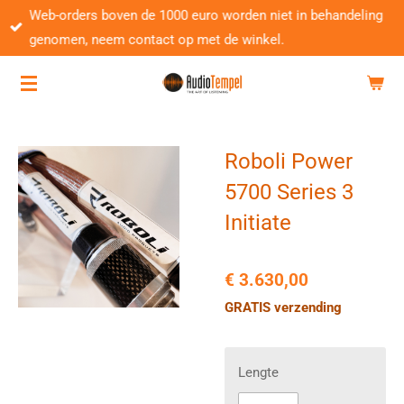
Web-orders boven de 1000 euro worden niet in behandeling
Ga
genomen, neem contact op met de winkel.
direct
naar
de
hoofdinhoud
Roboli Power
5700 Series 3
Initiate
€ 3.630,00
GRATIS verzending
Lengte