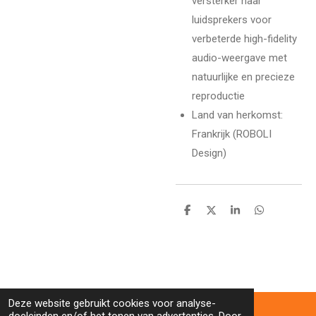
versterker naar
luidsprekers voor
verbeterde high-fidelity
audio-weergave met
natuurlijke en precieze
reproductie
Land van herkomst:
Frankrijk (ROBOLI
Design)
D
D
S
D
e
e
h
e
l
e
a
l
e
l
r
e
n
e
n
Deze website gebruikt cookies voor analyse-