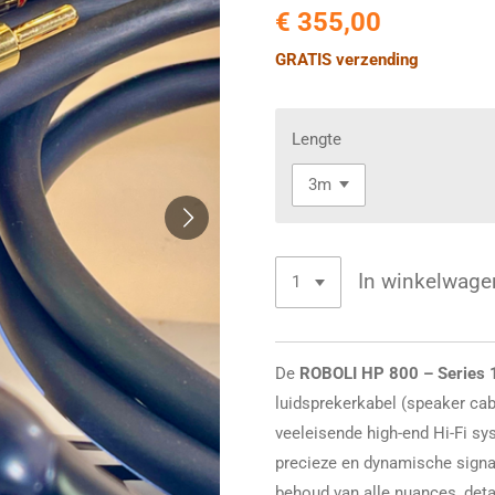
€ 355,00
GRATIS verzending
Lengte
In winkelwage
De
ROBOLI HP 800 – Series 
luidsprekerkabel (speaker cab
veeleisende high-end Hi-Fi s
precieze en dynamische signaa
behoud van alle nuances, detai