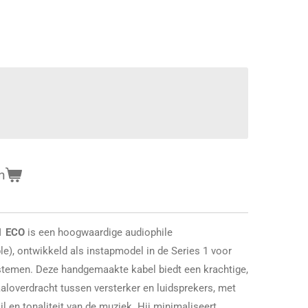
n
1 ECO
is een hoogwaardige audiophile
le), ontwikkeld als instapmodel in de Series 1 voor
ystemen. Deze handgemaakte kabel biedt een krachtige,
loverdracht tussen versterker en luidsprekers, met
l en tonaliteit van de muziek. Hij minimaliseert