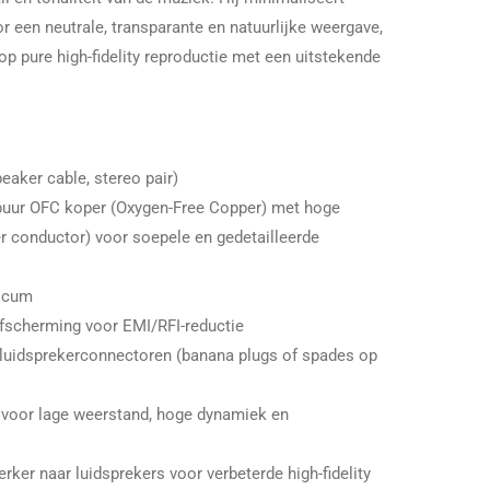
r een neutrale, transparante en natuurlijke weergave,
op pure high-fidelity reproductie met een uitstekende
eaker cable, stereo pair)
puur OFC koper (Oxygen-Free Copper) met hoge
r conductor) voor soepele en gedetailleerde
ricum
fscherming voor EMI/RFI-reductie
luidsprekerconnectoren (banana plugs of spades op
 voor lage weerstand, hoge dynamiek en
rker naar luidsprekers voor verbeterde high-fidelity