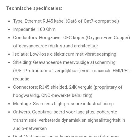
Technische specificaties:
Type: Ethernet RJ45 kabel (Cat6 of Cat7-compatibel)
Impedantie: 100 Ohm
Conductors: Hoogzuiver OFC koper (Oxygen-Free Copper)
of geavanceerde multi-strand architectuur
Isolatie: Low-loss diëlektricum met vibratiedemping
Shielding: Geavanceerde meervoudige afscherming
(S/FTP-structuur of vergelijkbaar) voor maximale EMI/RFI-
reductie
Connectors: RJ45 shielded, 24K verguld (proprietary of
hoogwaardig, CNC-bewerkte behuizing)
Montage: Seamless high-pressure industrial crimp
Ontwerp: Geoptimaliseerd voor lage jitter, coherente
transmissie, verbeterde dynamiek en signaalintegriteit in
audio-netwerken
Doel: Verbinding van netwerkcomponenten (streamer,