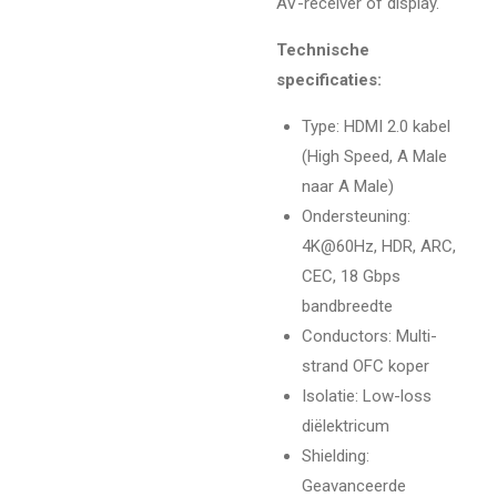
AV-receiver of display.
Technische
specificaties:
Type: HDMI 2.0 kabel
(High Speed, A Male
naar A Male)
Ondersteuning:
4K@60Hz, HDR, ARC,
CEC, 18 Gbps
bandbreedte
Conductors: Multi-
strand OFC koper
Isolatie: Low-loss
diëlektricum
Shielding:
Geavanceerde