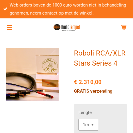
Web-orders boven de 1000 euro worden niet in behandeling
Ga
genomen, neem contact op met de winkel.
direct
naar
de
hoofdinhoud
Roboli RCA/XLR
Stars Series 4
€ 2.310,00
GRATIS verzending
Lengte