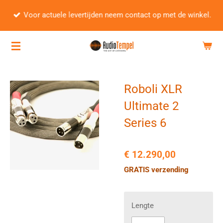
Ga
Voor actuele levertijden neem contact op met de winkel.
direct
naar
de
hoofdinhoud
Roboli XLR
Ultimate 2
Series 6
€ 12.290,00
GRATIS verzending
Lengte