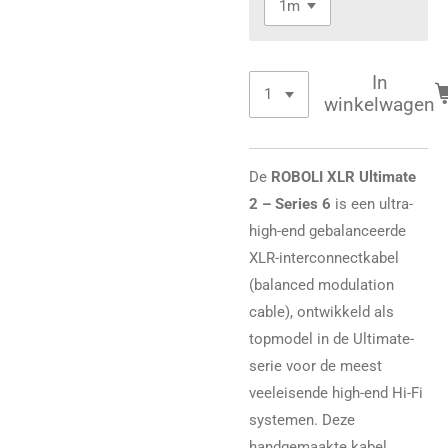
In
winkelwagen
De
ROBOLI XLR Ultimate
2 – Series 6
is een ultra-
high-end gebalanceerde
XLR-interconnectkabel
(balanced modulation
cable), ontwikkeld als
topmodel in de Ultimate-
serie voor de meest
veeleisende high-end Hi-Fi
systemen. Deze
handgemaakte kabel