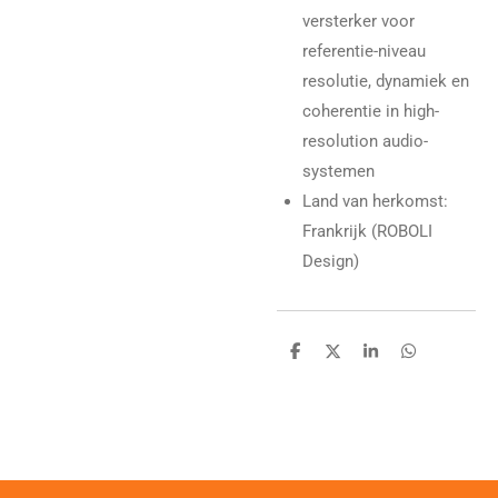
versterker voor
referentie-niveau
resolutie, dynamiek en
coherentie in high-
resolution audio-
systemen
Land van herkomst:
Frankrijk (ROBOLI
Design)
D
D
S
D
e
e
h
e
l
e
a
l
e
l
r
e
n
e
n