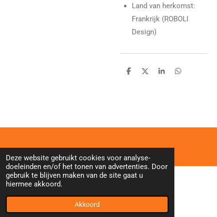
Land van herkomst:
Frankrijk (ROBOLI
Design)
D
D
S
D
e
e
h
e
l
e
a
l
e
l
r
e
n
e
n
Deze website gebruikt cookies voor analyse-
doeleinden en/of het tonen van advertenties. Door
gebruik te blijven maken van de site gaat u
hiermee akkoord.
Akkoord