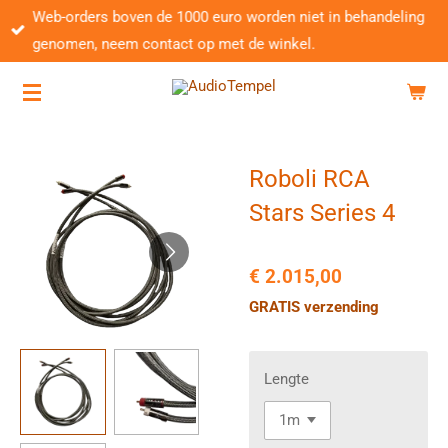
Web-orders boven de 1000 euro worden niet in behandeling
Ga
genomen, neem contact op met de winkel.
direct
naar
de
hoofdinhoud
Roboli RCA
Stars Series 4
€ 2.015,00
GRATIS verzending
Lengte