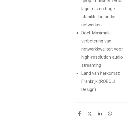
geoptimaliseerd voor
lage ruis en hoge
stabiliteit in audio-
netwerken
Doel: Maximale
verbetering van
netwerkkwaliteit voor
high-resolution audio
streaming
Land van herkomst:
Frankrijk (ROBOLI
Design)
D
D
S
D
e
e
h
e
l
e
a
l
e
l
r
e
n
e
n