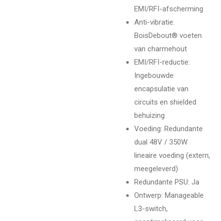
EMI/RFI-afscherming
Anti-vibratie:
BoisDebout® voeten
van charmehout
EMI/RFI-reductie:
Ingebouwde
encapsulatie van
circuits en shielded
behuizing
Voeding: Redundante
dual 48V / 350W
lineaire voeding (extern,
meegeleverd)
Redundante PSU: Ja
Ontwerp: Manageable
L3-switch,