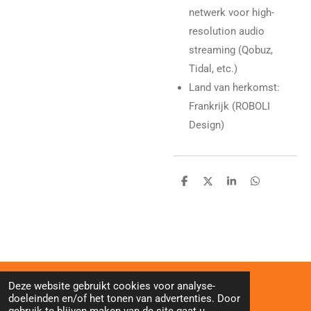
netwerk voor high-
resolution audio
streaming (Qobuz,
Tidal, etc.)
Land van herkomst:
Frankrijk (ROBOLI
Design)
D
D
S
D
e
e
h
e
l
e
a
l
e
l
r
e
n
e
n
Deze website gebruikt cookies voor analyse-
doeleinden en/of het tonen van advertenties. Door