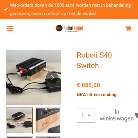
Web-orders boven de 1000 euro worden niet in behandeling
Ga
genomen, neem contact op met de winkel.
direct
naar
de
hoofdinhoud
Roboli S40
Switch
€ 885,00
GRATIS verzending
In
winkelwagen