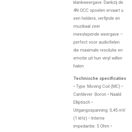
klankweergave. Dankzij de
4N OCC spoelen ervaart u
een heldere, verfijnde en
muzikaal zeer
meeslepende weergave –
perfect voor audiofielen
die maximale resolutie en
emotie uit hun vinyl willen
halen.
Technische specificaties
• Type: Moving Coil (MC) •
Cantilever: Boron • Naald:
Elliptisch •
Uitgangsspanning: 0,45 mV
(1 kHz) • Interne
impedantie: 5 Ohm •