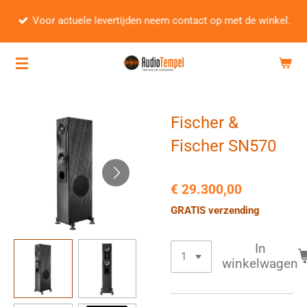
Ga
Voor actuele levertijden neem contact op met de winkel.
direct
naar
de
hoofdinhoud
Fischer &
Fischer SN570
€ 29.300,00
GRATIS verzending
In
winkelwagen