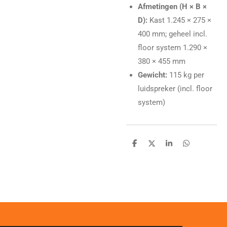
Afmetingen (H × B ×
D):
Kast 1.245 × 275 ×
400 mm; geheel incl.
floor system 1.290 ×
380 × 455 mm
Gewicht:
115 kg per
luidspreker (incl. floor
system)
D
D
S
D
e
e
h
e
l
e
a
l
e
l
r
e
n
e
n