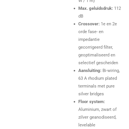
W / 1 m)
Max. geluidsdruk:
112
dB
Crossover:
1e en 2e
orde fase- en
impedantie
gecorrigeerd filter,
geoptimaliseerd en
selectief gescheiden
Aansluiting:
Bi-wiring,
63 A rhodium plated
terminals met pure
silver bridges
Floor system:
Aluminium, zwart of
zilver geanodiseerd,
levelable