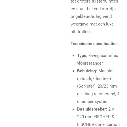
tot grotere luisterruimtes
en staat bekend om zijn
ongekleurde, high-end
weergave met een luxe
uitstraling.
Technische specificaties:
Type:
3-weg basreflex
vloerstaander
Behuizing:
Massief
natuurlijk leisteen
(Schiefer), 20/23 mm
dik, laag-resonerend, 4-
chamber system
Basluidspreker:
2 ×
220 mm FISCHER &
FISCHER cone, carbon