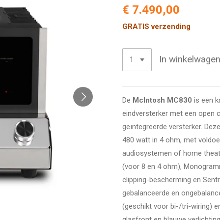
€ 7.490,00
GRATIS verzending
In winkelwage
De
McIntosh MC830
is een k
eindversterker met een open c
geïntegreerde versterker. Deze
480 watt in 4 ohm, met voldoe
audiosystemen of home theater
(voor 8 en 4 ohm), Monogramm
clipping-bescherming en Sentry
gebalanceerde en ongebalance
(geschikt voor bi-/tri-wiring
glasfront en blauwe verlichti