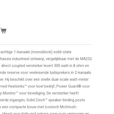
n
rachtige 1-kanaals (monoblock) solid-state
hassis industrieel ontwerp, vergelijkbaar met de MA252
 direct coupled versterker levert 300 watt in 8 ohm en
nde reserve voor veeleisende luidsprekers in 2-kanaals
. Hij beschikt over een snelle dual-scale watt-meter
ed Heatsinks™ voor koel bedrijf, Power Guard® voor
 Monitor™ voor beveiliging. De versterker heeft
erde ingangen, Solid Cinch™ speaker binding posts
) en een compacte bouw met iconisch McIntosh-
ng. Ideaal voor high-end setups waar pure vermogen en