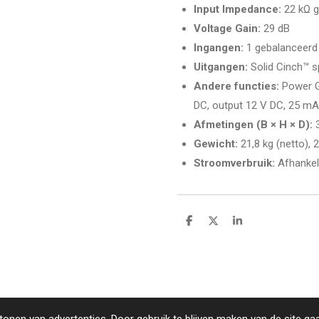
Input Impedance:
22 kΩ g
Voltage Gain:
29 dB
Ingangen:
1 gebalanceerd 
Uitgangen:
Solid Cinch™ s
Andere functies:
Power Gu
DC, output 12 V DC, 25 mA,
Afmetingen (B × H × D):
3
Gewicht:
21,8 kg (netto), 
Stroomverbruik:
Afhankeli
D
D
S
e
e
h
l
e
a
e
l
r
n
e