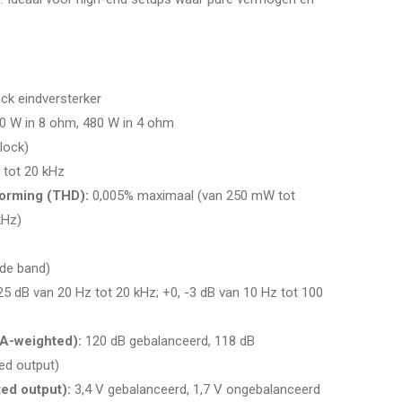
ck eindversterker
 W in 8 ohm, 480 W in 4 ohm
lock)
 tot 20 kHz
orming (THD):
0,005% maximaal (van 250 mW tot
kHz)
de band)
25 dB van 20 Hz tot 20 kHz; +0, -3 dB van 10 Hz tot 100
(A-weighted):
120 dB gebalanceerd, 118 dB
ed output)
ted output):
3,4 V gebalanceerd, 1,7 V ongebalanceerd