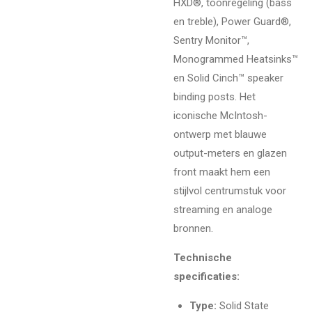
HXD®, toonregeling (bass
en treble), Power Guard®,
Sentry Monitor™,
Monogrammed Heatsinks™
en Solid Cinch™ speaker
binding posts. Het
iconische McIntosh-
ontwerp met blauwe
output-meters en glazen
front maakt hem een
stijlvol centrumstuk voor
streaming en analoge
bronnen.
Technische
specificaties:
Type:
Solid State