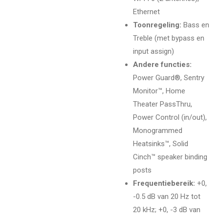
Ethernet
Toonregeling:
Bass en
Treble (met bypass en
input assign)
Andere functies:
Power Guard®, Sentry
Monitor™, Home
Theater PassThru,
Power Control (in/out),
Monogrammed
Heatsinks™, Solid
Cinch™ speaker binding
posts
Frequentiebereik:
+0,
-0.5 dB van 20 Hz tot
20 kHz; +0, -3 dB van