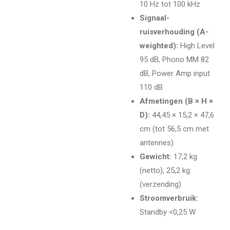
10 Hz tot 100 kHz
Signaal-
ruisverhouding (A-
weighted):
High Level
95 dB, Phono MM 82
dB, Power Amp input
110 dB
Afmetingen (B × H ×
D):
44,45 × 15,2 × 47,6
cm (tot 56,5 cm met
antennes)
Gewicht:
17,2 kg
(netto), 25,2 kg
(verzending)
Stroomverbruik:
Standby <0,25 W