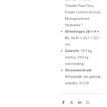
Theater PassThru,
Power Control (in/out),
Monogrammed
Heatsinks™
Afmetingen (B × H ×
D):
44,45 × 25,1 × 52,1
cm
Gewicht:
29,9 kg
(netto), 34,0 kg
(verzending)
Stroomverbruik:
Afhankelijk van gebruik,
standby <0,5 W
D
D
S
D