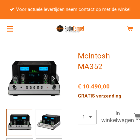
Ga
Voor actuele levertijden neem contact op met de winkel.
direct
naar
de
hoofdinhoud
Mcintosh
MA352
€ 10.490,00
GRATIS verzending
In
winkelwagen