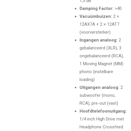
1,5 dB
Damping Factor:
>40
Vacuümbuizen:
2 ×
12AX7A + 2 × 12AT7
(voorversterker)
Ingangen analoog:
2
gebalanceerd (XLR), 3
ongebalanceerd (RCA),
1 Moving Magnet (MM)
phono (instelbare
loading)
Uitgangen analoog:
2
subwoofer (mono,
RCA), pre-out (vast)
Hoofdtelefoonuitgang:
1/4 inch High Drive met
Headphone Crossfeed