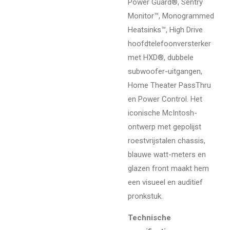
Power Guard®, Sentry
Monitor™, Monogrammed
Heatsinks™, High Drive
hoofdtelefoonversterker
met HXD®, dubbele
subwoofer-uitgangen,
Home Theater PassThru
en Power Control. Het
iconische McIntosh-
ontwerp met gepolijst
roestvrijstalen chassis,
blauwe watt-meters en
glazen front maakt hem
een visueel en auditief
pronkstuk.
Technische