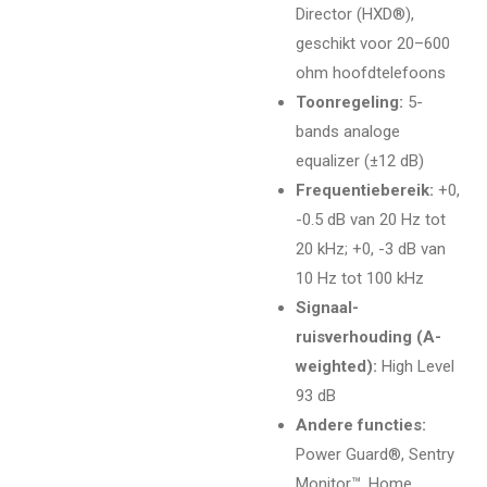
Director (HXD®),
geschikt voor 20–600
ohm hoofdtelefoons
Toonregeling:
5-
bands analoge
equalizer (±12 dB)
Frequentiebereik:
+0,
-0.5 dB van 20 Hz tot
20 kHz; +0, -3 dB van
10 Hz tot 100 kHz
Signaal-
ruisverhouding (A-
weighted):
High Level
93 dB
Andere functies:
Power Guard®, Sentry
Monitor™, Home