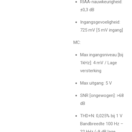
RIAA-nauwkeurigheid:
±0,3 dB
Ingangsgevoeligheid:
725 mV [5 mV ingang]
MC:
Max ingangsniveau [bij
1kHz]: 4 mV / Lage
versterking
Max uitgang: 5 V
SNR [ongewogen]: >68
dB
THD+N: 0,025% bij 1 V
Bandbreedte 100 Hz –
22 kHz (-9 dB lage