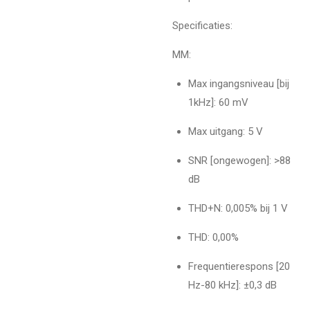
Specificaties:
MM:
Max ingangsniveau [bij
1kHz]: 60 mV
Max uitgang: 5 V
SNR [ongewogen]: >88
dB
THD+N: 0,005% bij 1 V
THD: 0,00%
Frequentierespons [20
Hz-80 kHz]: ±0,3 dB