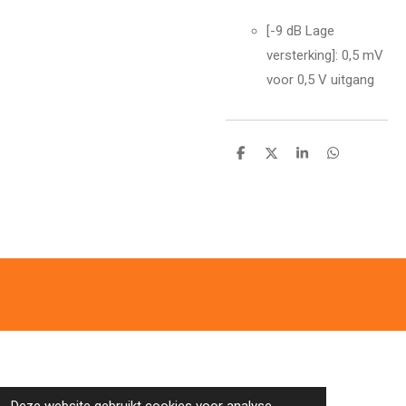
[-9 dB Lage
versterking]: 0,5 mV
voor 0,5 V uitgang
D
D
S
D
e
e
h
e
l
e
a
l
e
l
r
e
n
e
n