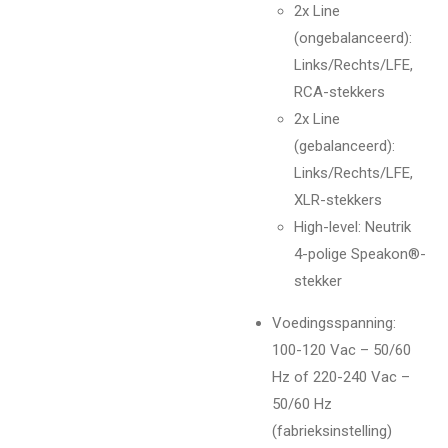
2x Line
(ongebalanceerd):
Links/Rechts/LFE,
RCA-stekkers
2x Line
(gebalanceerd):
Links/Rechts/LFE,
XLR-stekkers
High-level: Neutrik
4-polige Speakon®-
stekker
Voedingsspanning
:
100-120 Vac – 50/60
Hz of 220-240 Vac –
50/60 Hz
(fabrieksinstelling)