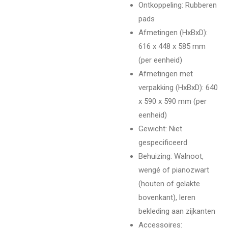
Ontkoppeling
: Rubberen
pads
Afmetingen (HxBxD)
:
616 x 448 x 585 mm
(per eenheid)
Afmetingen met
verpakking (HxBxD)
: 640
x 590 x 590 mm (per
eenheid)
Gewicht
: Niet
gespecificeerd
Behuizing
: Walnoot,
wengé of pianozwart
(houten of gelakte
bovenkant), leren
bekleding aan zijkanten
Accessoires
: