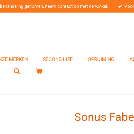
 behandeling genomen, neem contact op met de winkel.
Voor
NZE MERKEN
SECOND LIFE
OPRUIMING
A
Sonus Faber