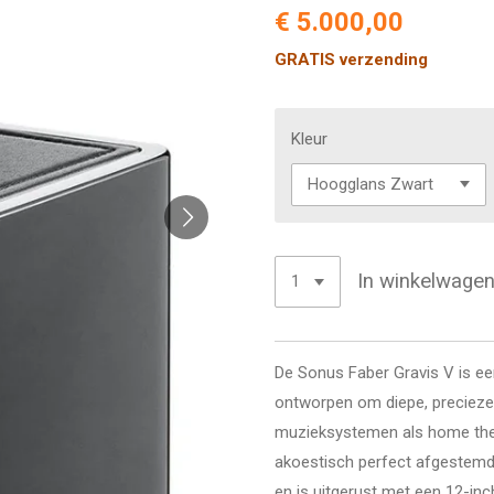
€ 5.000,00
GRATIS verzending
Kleur
In winkelwage
De Sonus Faber Gravis V is een
ontworpen om diepe, precieze
muzieksystemen als home thea
akoestisch perfect afgestem
en is uitgerust met een 12-inc