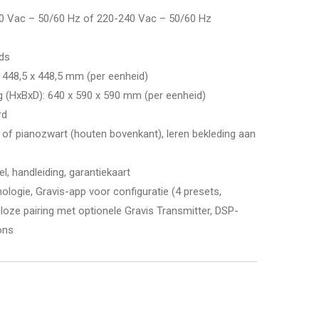
20 Vac – 50/60 Hz of 220-240 Vac – 50/60 Hz
ds
x 448,5 x 448,5 mm (per eenheid)
g (HxBxD)
: 640 x 590 x 590 mm (per eenheid)
rd
 of pianozwart (houten bovenkant), leren bekleding aan
l, handleiding, garantiekaart
ologie, Gravis-app voor configuratie (4 presets,
dloze pairing met optionele Gravis Transmitter, DSP-
ons