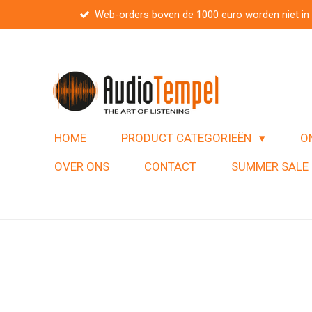
Web-orders boven de 1000 euro worden niet in
Ga
direct
naar
de
hoofdinhoud
HOME
PRODUCT CATEGORIEËN
O
OVER ONS
CONTACT
SUMMER SALE