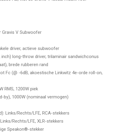
r Gravis V Subwoofer
nkele driver, actieve subwoofer
inch) long-throw driver, trilaminair sandwichconus
at), brede rubberen rand
tot Fc (@ -6dB, akoestische Linkwitz 4e-orde roll-on,
0W RMS, 1200W piek
nd-by), 1000W (nominaal vermogen)
d): Links/Rechts/LFE, RCA-stekkers
: Links/Rechts/LFE, XLR-stekkers
olige Speakon®-stekker