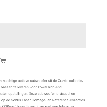
n
 krachtige actieve subwoofer uit de Gravis-collectie,
 bassen te leveren voor zowel high-end
ter-opstellingen. Deze subwoofer is visueel en
d op de Sonus Faber Homage- en Reference-collecties
h (320mm) long-throw driver met een trilaminair