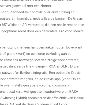
eweven glasvezel met een Nomex
 voor uitzonderlijke controle over driveruitslag en
sulteert in krachtige, gedetailleerde bassen. De Gravis
 850W klasse AB-versterker, die een snelle respons en
, geoptimaliseerd door een dedicated DSP voor lineaire
te behuizing met een handgemaakte houten bovenkant
é of pianozwart) en een leren bekleding aan de
nde esthetiek toevoegt. Met veelzijdige connectiviteit,
 gebalanceerde line-ingangen (RCA en XLR), LFE en
e subwoofer flexibele integratie. Een optionele Gravis
nnectiviteit mogelijk, en de Gravis-app (voor iOS en
ole over instellingen zoals volume, crossover-
sche equalizers. Het gesloten kastontwerp en BASH-
 Switching Hybrid) combineren de efficiëntie van klasse
klasse AB, wat de Gravis V ideaal maakt voor