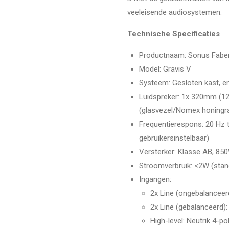
veeleisende audiosystemen.
Technische Specificaties
Productnaam
: Sonus Fabe
Model
: Gravis V
Systeem
: Gesloten kast, e
Luidspreker
: 1x 320mm (12 
(glasvezel/Nomex honingra
Frequentierespons
: 20 Hz 
gebruikersinstelbaar)
Versterker
: Klasse AB, 85
Stroomverbruik
: <2W (sta
Ingangen
:
2x Line (ongebalanceer
2x Line (gebalanceerd)
High-level: Neutrik 4-p