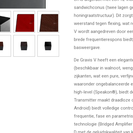
sandwichconus (twee lagen g
honingraatstructuur). Dit zorgt
weerstand tegen flexing, wat re
V wordt aangedreven door een
brede frequentierespons biedt
basweergave.
De Gravis V heeft een elegan
(beschikbaar in walnoot, weng
zijkanten, wat een pure, verfij
waaronder ongebalanceerde en
high-level (Speakon®), biedt d
Transmitter maakt draadloze co
Android) biedt volledige contr
frequentie, fase en parametri
technologie (Bridged Amplifier
D met de geluidskwaliteit van 