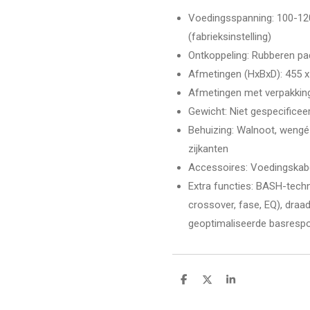
Voedingsspanning
: 100-1
(fabrieksinstelling)
Ontkoppeling
: Rubberen pa
Afmetingen (HxBxD)
: 455 
Afmetingen met verpakkin
Gewicht
: Niet gespecificee
Behuizing
: Walnoot, wengé
zijkanten
Accessoires
: Voedingskabe
Extra functies
: BASH-techn
crossover, fase, EQ), draa
geoptimaliseerde basresp
D
D
S
e
e
h
l
e
a