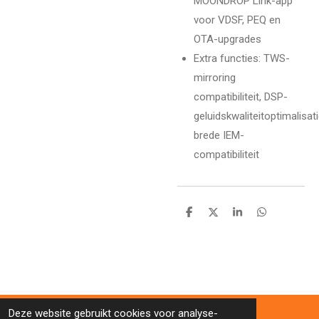
MOONDROP Link-app
voor VDSF, PEQ en
OTA-upgrades
Extra functies
: TWS-
mirroring
compatibiliteit, DSP-
geluidskwaliteitoptimalisati
brede IEM-
compatibiliteit
D
D
S
D
e
e
h
e
l
e
a
l
e
l
r
e
n
e
n
Deze website gebruikt cookies voor analyse-