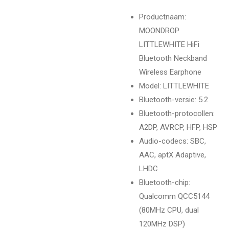
Productnaam
:
MOONDROP
LITTLEWHITE HiFi
Bluetooth Neckband
Wireless Earphone
Model
: LITTLEWHITE
Bluetooth-versie
: 5.2
Bluetooth-protocollen
:
A2DP, AVRCP, HFP, HSP
Audio-codecs
: SBC,
AAC, aptX Adaptive,
LHDC
Bluetooth-chip
:
Qualcomm QCC5144
(80MHz CPU, dual
120MHz DSP)