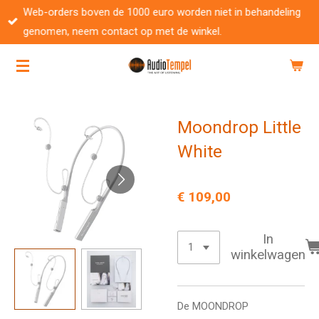
Web-orders boven de 1000 euro worden niet in behandeling
Ga
genomen, neem contact op met de winkel.
direct
naar
de
hoofdinhoud
Moondrop Little
White
€ 109,00
In
winkelwagen
De MOONDROP