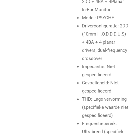
2DD + 4BA + 4Planar
In-Ear Monitor
Model
: PSYCHE
Driverconfiguratie
: 2DD
(10mm H.O.D.D.D.U.S)
+ 4BA + 4 planar
drivers, dual-frequency
crossover
Impedantie
: Niet
gespecificeerd
Gevoeligheid
: Niet
gespecificeerd
THD
: Lage vervorming
(specifieke waarde niet
gespecificeerd)
Frequentiebereik
:
Ultrabreed (specifiek