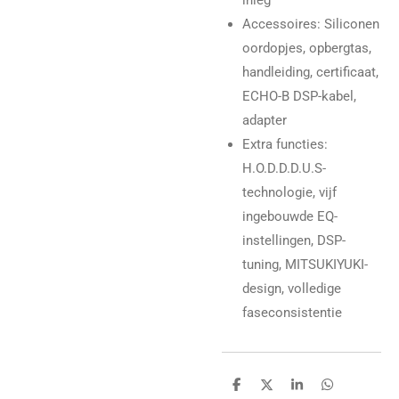
Accessoires
: Siliconen
oordopjes, opbergtas,
handleiding, certificaat,
ECHO-B DSP-kabel,
adapter
Extra functies
:
H.O.D.D.D.U.S-
technologie, vijf
ingebouwde EQ-
instellingen, DSP-
tuning, MITSUKIYUKI-
design, volledige
faseconsistentie
D
D
S
D