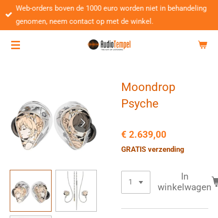
Web-orders boven de 1000 euro worden niet in behandeling
Ga
genomen, neem contact op met de winkel.
direct
naar
de
hoofdinhoud
Moondrop
Psyche
€ 2.639,00
GRATIS verzending
In
winkelwagen