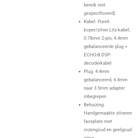
bereik niet
gespecificeerd)
Kabel
: Pure6
koper/zilver Litz-kabel,
0.78mm 2-pin, 4.4mm
gebalanceerde plug +
ECHO-B DSP-
decoderkabel
Plug
: 4.4mm
gebalanceerd, 4.4mm
naar 3.5mm adapter
inbegrepen
Behuizing
:
Handgemaakte zilveren
faceplate met
rozengoud en geelgoud
inleg