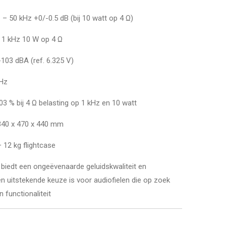
 – 50 kHz +0/-0.5 dB (bij 10 watt op 4 Ω)
ij 1 kHz 10 W op 4 Ω
 -103 dBA (ref. 6.325 V)
kHz
003 % bij 4 Ω belasting op 1 kHz en 10 watt
 340 x 470 x 440 mm
 12 kg flightcase
edt een ongeëvenaarde geluidskwaliteit en
en uitstekende keuze is voor audiofielen die op zoek
n functionaliteit