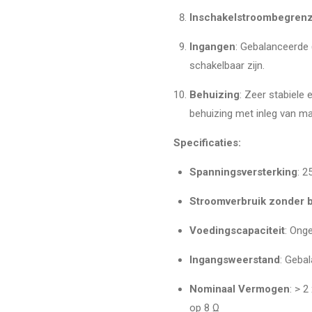
Inschakelstroombegrenz
Ingangen
: Gebalanceerde 
schakelbaar zijn.
Behuizing
: Zeer stabiele
behuizing met inleg van m
Specificaties:
Spanningsversterking
: 2
Stroomverbruik zonder b
Voedingscapaciteit
: Ong
Ingangsweerstand
: Geba
Nominaal Vermogen
: > 2
op 8 Ω