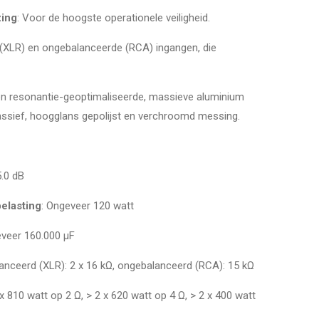
ing
: Voor de hoogste operationele veiligheid.
(XLR) en ongebalanceerde (RCA) ingangen, die
 en resonantie-geoptimaliseerde, massieve aluminium
assief, hoogglans gepolijst en verchroomd messing.
5.0 dB
elasting
: Ongeveer 120 watt
eveer 160.000 µF
lanceerd (XLR): 2 x 16 kΩ, ongebalanceerd (RCA): 15 kΩ
 x 810 watt op 2 Ω, > 2 x 620 watt op 4 Ω, > 2 x 400 watt