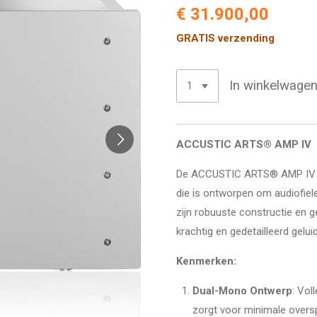
€ 31.900,00
GRATIS verzending
In winkelwage
ACCUSTIC ARTS® AMP IV
De ACCUSTIC ARTS® AMP IV is
die is ontworpen om audiofiel
zijn robuuste constructie en 
krachtig en gedetailleerd geluid
Kenmerken:
Dual-Mono Ontwerp
: Vol
zorgt voor minimale overs