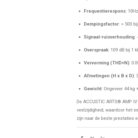
Frequentierespons
: 10Hz
Dempingsfactor
: > 500 b
Signaal-ruisverhouding
:
Overspraak
: 109 dB bij 1 
Vervorming (THD+N)
: 0.
Afmetingen (H x B x D)
:
Gewicht
: Ongeveer 44 kg +
De ACCUSTIC ARTS® AMP IV bi
veelzijdigheid, waardoor het e
zijn naar de beste prestaties e