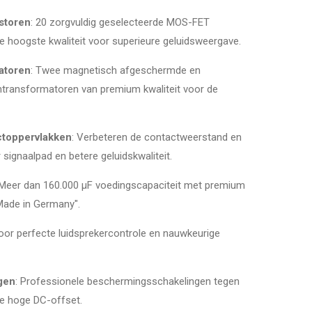
storen
: 20 zorgvuldig geselecteerde MOS-FET
e hoogste kwaliteit voor superieure geluidsweergave.
atoren
: Twee magnetisch afgeschermde en
rntransformatoren van premium kwaliteit voor de
toppervlakken
: Verbeteren de contactweerstand en
signaalpad en betere geluidskwaliteit.
 Meer dan 160.000 µF voedingscapaciteit met premium
Made in Germany".
oor perfecte luidsprekercontrole en nauwkeurige
gen
: Professionele beschermingsschakelingen tegen
 te hoge DC-offset.