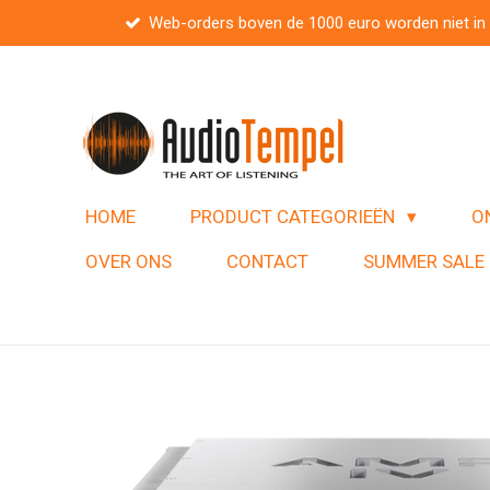
Web-orders boven de 1000 euro worden niet in
Ga
direct
naar
de
hoofdinhoud
HOME
PRODUCT CATEGORIEËN
O
OVER ONS
CONTACT
SUMMER SALE