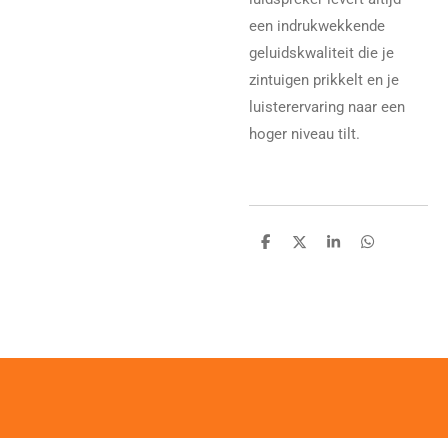
een indrukwekkende
geluidskwaliteit die je
zintuigen prikkelt en je
luisterervaring naar een
hoger niveau tilt.
D
D
S
D
e
e
h
e
l
e
a
l
e
l
r
e
n
e
n