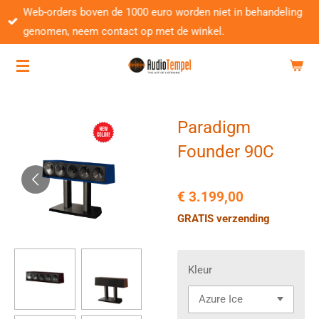
Web-orders boven de 1000 euro worden niet in behandeling
Ga
genomen, neem contact op met de winkel.
direct
naar
de
hoofdinhoud
Paradigm
Founder 90C
€ 3.199,00
GRATIS verzending
Kleur