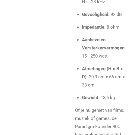
Hz - 23 kHz
Gevoeligheid
: 92 dB
Impedantie
: 8 ohm
Aanbevolen
Versterkervermogen
:
15 - 250 watt
Afmetingen (H x B x
D)
: 20,3 cm x 66 cm x
33 cm
Gewicht
: 18,6 kg
Of je nu geniet van films,
muziek of games, de
Paradigm Founder 90C
luidspreker levert altijd