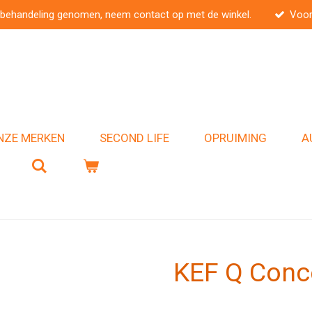
 behandeling genomen, neem contact op met de winkel.
Voor
NZE MERKEN
SECOND LIFE
OPRUIMING
A
KEF Q Conc