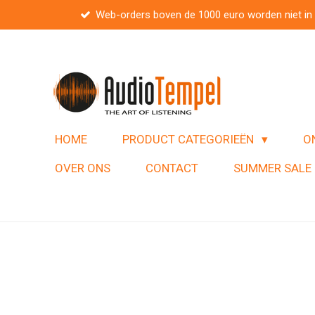
Web-orders boven de 1000 euro worden niet in
Ga
direct
naar
de
hoofdinhoud
HOME
PRODUCT CATEGORIEËN
O
OVER ONS
CONTACT
SUMMER SALE