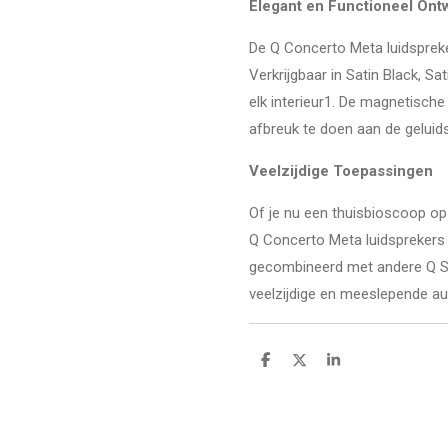
Elegant en Functioneel Ont
De Q Concerto Meta luidsprekers
Verkrijgbaar in Satin Black, S
elk interieur1. De magnetisch
afbreuk te doen aan de geluids
Veelzijdige Toepassingen
Of je nu een thuisbioscoop op
Q Concerto Meta luidsprekers 
gecombineerd met andere Q Se
veelzijdige en meeslepende au
D
D
S
e
e
h
l
e
a
e
l
r
n
e