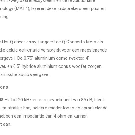
 een 3-weg basreflexsysteem en de revolutionaire
nology (MAT™), leveren deze luidsprekers een puur en
ming.
 Uni-Q driver array, fungeert de Q Concerto Meta als
die geluid gelijkmatig verspreidt voor een meeslepende
gave1. De 0.75" aluminium dome tweeter, 4"
ver, en 6.5" hybride aluminium conus woofer zorgen
ynamische audioweergave.
pons
48 Hz tot 20 kHz en een gevoeligheid van 85 dB, biedt
 en strakke bas, heldere middentonen en sprankelende
 hebben een impedantie van 4 ohm en kunnen
t aan.