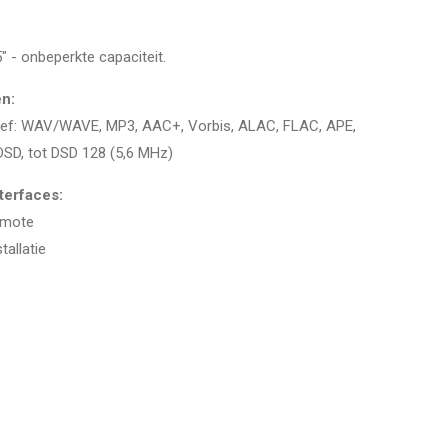
.5" - onbeperkte capaciteit.
n:
usief: WAV/WAVE, MP3, AAC+, Vorbis, ALAC, FLAC, APE,
DSD, tot DSD 128 (5,6 MHz)
terfaces:
emote
tallatie