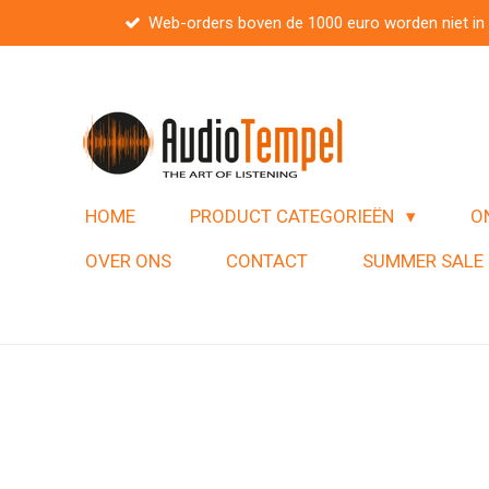
Web-orders boven de 1000 euro worden niet in
Ga
direct
naar
de
hoofdinhoud
HOME
PRODUCT CATEGORIEËN
O
OVER ONS
CONTACT
SUMMER SALE