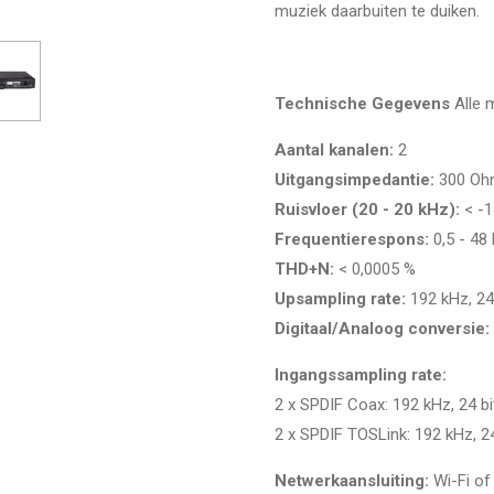
muziek daarbuiten te duiken.
Technische Gegevens
Alle 
Aantal kanalen:
2
Uitgangsimpedantie:
300 O
Ruisvloer (20 - 20 kHz):
< -
Frequentierespons:
0,5 - 48
THD+N:
< 0,0005 %
Upsampling rate:
192 kHz, 24
Digitaal/Analoog conversie:
Ingangssampling rate:
2 x SPDIF Coax: 192 kHz, 24 bi
2 x SPDIF TOSLink: 192 kHz, 24
Netwerkaansluiting:
Wi-Fi o