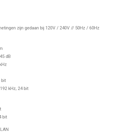
metingen zijn gedaan bij 120V / 240V // 50Hz / 60Hz
hm
145 dB
 kHz
 bit
192 kHz, 24 bit
t
 bit
f LAN