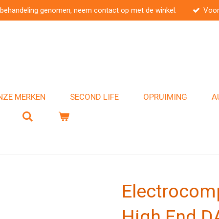
 behandeling genomen, neem contact op met de winkel.
Voor
NZE MERKEN
SECOND LIFE
OPRUIMING
A
Electrocom
High End D