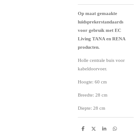
Op maat gemaakte
luidsprekerstandaards
voor gebruik met EC
Living TANA en RENA
producten.
Holle centrale buis voor
kabeldoorvoer.
Hoogte: 60 cm
Breedte: 28 cm
Diepte: 28 cm
D
D
S
D
e
e
h
e
l
e
a
l