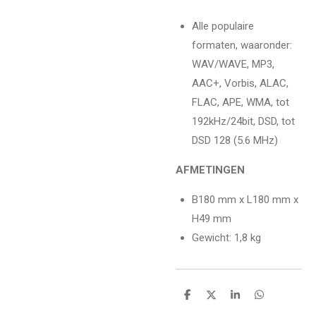
Alle populaire
formaten, waaronder:
WAV/WAVE, MP3,
AAC+, Vorbis, ALAC,
FLAC, APE, WMA, tot
192kHz/24bit, DSD, tot
DSD 128 (5.6 MHz)
AFMETINGEN
B180 mm x L180 mm x
H49 mm
Gewicht: 1,8 kg
D
D
S
D
e
e
h
e