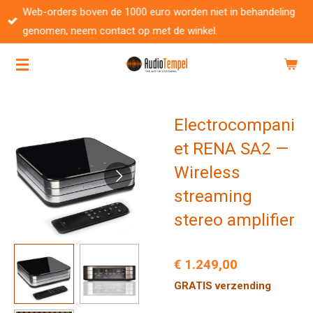
Web-orders boven de 1000 euro worden niet in behandeling
Ga
genomen, neem contact op met de winkel.
direct
naar
de
hoofdinhoud
Electrocompani
et RENA SA2 —
Wireless
streaming
stereo amplifier
€ 1.249,00
GRATIS verzending