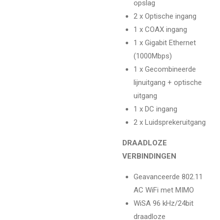
opslag
2 x Optische ingang
1 x COAX ingang
1 x Gigabit Ethernet
(1000Mbps)
1 x Gecombineerde
lijnuitgang + optische
uitgang
1 x DC ingang
2 x Luidsprekeruitgang
DRAADLOZE
VERBINDINGEN
Geavanceerde 802.11
AC WiFi met MIMO
WiSA 96 kHz/24bit
draadloze