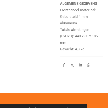
ALGEMENE GEGEVENS
Frontpaneel materiaal:
Geborsteld 4 mm
aluminium
Totale afmetingen
(BxHxD): 440 x 80 x 185
mm
Gewicht: 4,8 kg
D
D
S
D
e
e
h
e
l
e
a
l
e
l
r
e
n
e
n