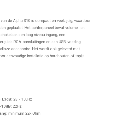
 van de Alpha S10 is compact en veelzijdig,
waardoor
den geplaatst.
Het achterpaneel bevat volume- en
chakelaar,
een laag niveau ingang,
een
ergulde RCA-aansluitingen en een USB-voeding
adloze accessoire.
Het wordt ook geleverd met
or eenvoudige installatie op hardhouten of tapijt
s ±3dB:
28 - 150Hz
 -10dB:
22Hz
ang:
minimum 22k Ohm