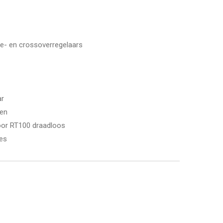
- en crossoverregelaars
ar
gen
oor RT100 draadloos
es