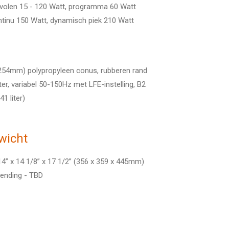
olen 15 - 120 Watt,
programma 60 Watt
tinu 150 Watt,
dynamisch piek 210 Watt
254mm) polypropyleen conus,
rubberen rand
er,
variabel 50-150Hz met LFE-instelling,
B2
41 liter)
wicht
4” x 14 1/8” x 17 1/2” (356 x 359 x 445mm)
ending - TBD