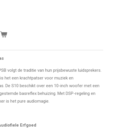
n
as
B volgt de traditie van hun prijsbewuste luidsprekers.
is het een krachtpatser voor muziek en
as.
De S10 beschikt over een 10-inch woofer met een
gestemde basreflex behuizing.
Met DSP-regeling en
ker is het pure audiomagie.
Audiofiele Erfgoed