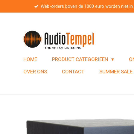
Web-orders boven de 1000 euro worden niet in
Ga
direct
naar
de
hoofdinhoud
HOME
PRODUCT CATEGORIEËN
O
OVER ONS
CONTACT
SUMMER SALE