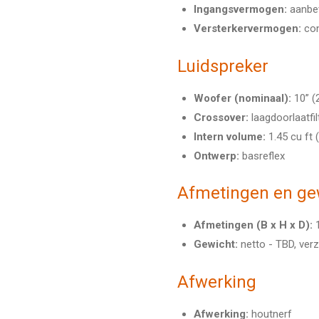
Ingangsvermogen:
aanbev
Versterkervermogen:
con
Luidspreker
Woofer (nominaal):
10” (
Crossover:
laagdoorlaatfilt
Intern volume:
1.
45 cu ft (
Ontwerp:
basreflex
Afmetingen en ge
Afmetingen (B x H x D):
1
Gewicht:
netto - TBD,
verz
Afwerking
Afwerking:
houtnerf