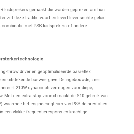
PSB luidsprekers gemaakt die worden geprezen om hun
 zet deze traditie voort en levert levensechte geluid
n combinatie met PSB luidsprekers of andere
rsterkertechnologie
ong-throw driver en geoptimaliseerde basreflex
 een uitstekende basweergave.
De ingebouwde,
zeer
r genereert 210W dynamisch vermogen voor diepe,
w.
Met een extra stap vooruit maakt de S10 gebruik van
SP) waarmee het engineeringteam van PSB de prestaties
 in een vlakke frequentierespons en krachtige