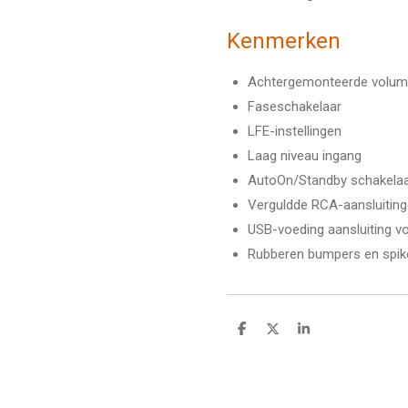
Kenmerken
Achtergemonteerde volume
Faseschakelaar
LFE-instellingen
Laag niveau ingang
AutoOn/Standby schakela
Verguldde RCA-aansluitin
USB-voeding aansluiting v
Rubberen bumpers en spik
D
D
S
e
e
h
l
e
a
e
l
r
n
e