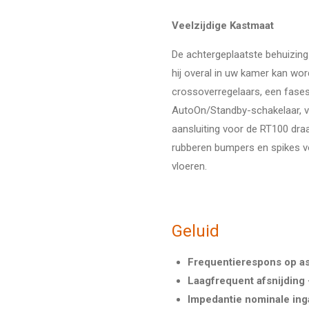
Veelzijdige Kastmaat
De achtergeplaatste behuizing
hij overal in uw kamer kan wor
crossoverregelaars,
een fases
AutoOn/Standby-schakelaar,
v
aansluiting voor de RT100 dra
rubberen bumpers en spikes vo
vloeren.
Geluid
Frequentierespons op a
Laagfrequent afsnijding
Impedantie nominale ing