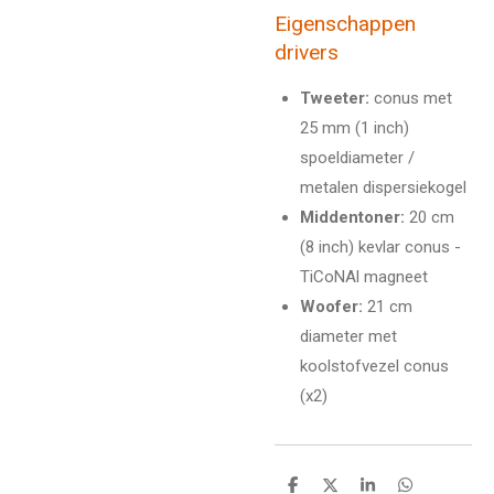
Eigenschappen
drivers
Tweeter:
conus met
25 mm (1 inch)
spoeldiameter /
metalen dispersiekogel
Middentoner:
20 cm
(8 inch) kevlar conus -
TiCoNAl magneet
Woofer:
21 cm
diameter met
koolstofvezel conus
(x2)
D
D
S
D