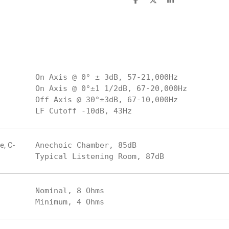
D
D
S
e
e
h
l
e
a
e
l
r
n
e
On Axis @ 0° ± 3dB, 57-21,000Hz

On Axis @ 0°±1 1/2dB, 67-20,000Hz

Off Axis @ 30°±3dB, 67-10,000Hz

e, C-
Anechoic Chamber, 85dB

Nominal, 8 Ohms
