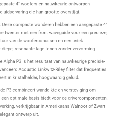
ngepaste 4" woofers en nauwkeurig ontworpen
uidservaring die hun grootte overstijgt.
: Deze compacte wonderen hebben een aangepaste 4"
 tweeter met een front waveguide voor een precieze,
extuur van de wooferconussen en een uniek
 diepe, resonante lage tonen zonder vervorming.
De Alpha P3 is het resultaat van nauwkeurige precisie-
vanceerd Acoustic Linkwitz-Riley filter dat frequenties
eert in kristalhelder, hoogwaardig geluid.
n de P3 combineert wanddikte en versteviging om
t een optimale basis biedt voor de drivercomponenten.
werking, verkrijgbaar in Amerikaans Walnoot of Zwart
 elegant ontwerp uit.