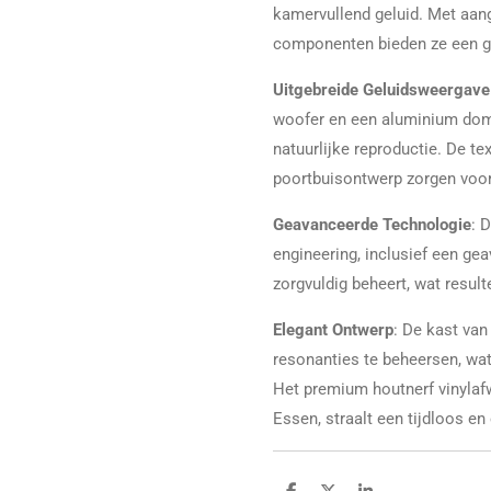
kamervullend geluid. Met aa
componenten bieden ze een gel
Uitgebreide Geluidsweergave
woofer en een aluminium dome
natuurlijke reproductie. De t
poortbuisontwerp zorgen voor
Geavanceerde Technologie
: 
engineering, inclusief een gea
zorgvuldig beheert, wat result
Elegant Ontwerp
: De kast va
resonanties te beheersen, wa
Het premium houtnerf vinylaf
Essen, straalt een tijdloos en