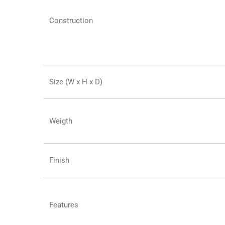
Construction
Size (W x H x D)
Weigth
Finish
Features