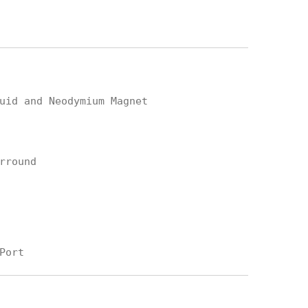
uid and Neodymium Magnet

round
