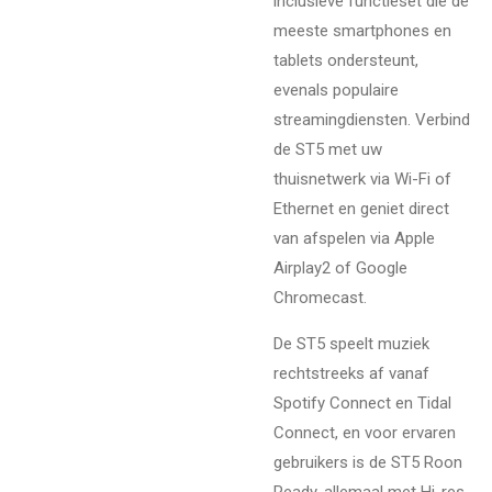
inclusieve functieset die de
meeste smartphones en
tablets ondersteunt,
evenals populaire
streamingdiensten. Verbind
de ST5 met uw
thuisnetwerk via Wi-Fi of
Ethernet en geniet direct
van afspelen via Apple
Airplay2 of Google
Chromecast.
De ST5 speelt muziek
rechtstreeks af vanaf
Spotify Connect en Tidal
Connect, en voor ervaren
gebruikers is de ST5 Roon
Ready, allemaal met Hi-res