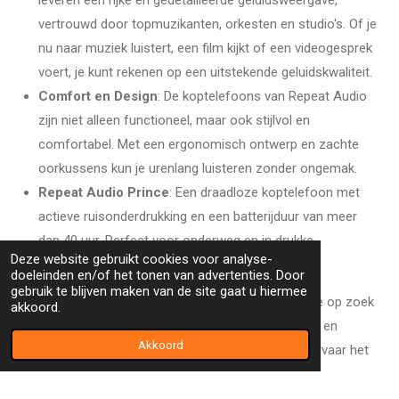
vertrouwd door topmuzikanten, orkesten en studio's. Of je
nu naar muziek luistert, een film kijkt of een videogesprek
voert, je kunt rekenen op een uitstekende geluidskwaliteit.
Comfort en Design
: De koptelefoons van Repeat Audio
zijn niet alleen functioneel, maar ook stijlvol en
comfortabel. Met een ergonomisch ontwerp en zachte
oorkussens kun je urenlang luisteren zonder ongemak.
Repeat Audio Prince
: Een draadloze koptelefoon met
actieve ruisonderdrukking en een batterijduur van meer
dan 40 uur. Perfect voor onderweg en in drukke
Deze website gebruikt cookies voor analyse-
omgevingen.
doeleinden en/of het tonen van advertenties. Door
gebruik te blijven maken van de site gaat u hiermee
Repeat Audio is de perfecte keuze voor iedereen die op zoek
akkoord.
is naar een combinatie van duurzaamheid, innovatie en
Akkoord
superieure geluidskwaliteit. Ontdek de collectie en ervaar het
verschil dat Repeat Audio kan maken.