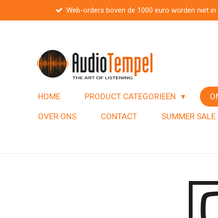
Web-orders boven de 1000 euro worden niet in
Ga
direct
naar
de
hoofdinhoud
HOME
PRODUCT CATEGORIEËN
O
OVER ONS
CONTACT
SUMMER SALE