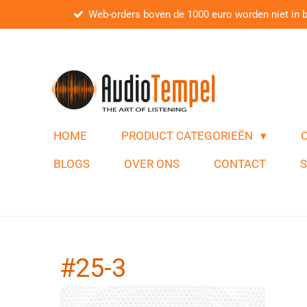
Web-orders boven de 1000 euro worden niet in 
Ga
direct
naar
de
hoofdinhoud
HOME
PRODUCT CATEGORIEËN
BLOGS
OVER ONS
CONTACT
#25-3