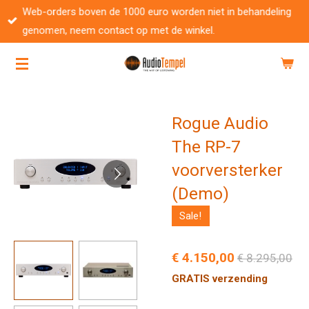
Web-orders boven de 1000 euro worden niet in behandeling
Ga
genomen, neem contact op met de winkel.
direct
naar
de
hoofdinhoud
Rogue Audio
The RP-7
voorversterker
(Demo)
Sale!
€ 4.150,00
€ 8.295,00
GRATIS verzending