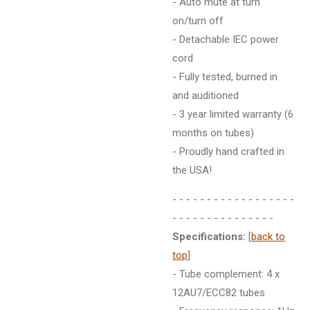
- Auto mute at turn
on/turn off
- Detachable IEC power
cord
- Fully tested, burned in
and auditioned
- 3 year limited warranty (6
months on tubes)
- Proudly hand crafted in
the USA!
- - - - - - - - - - - - - - - - - -
- - - - - - - - - - - - - - -
Specifications:
[
back to
top
]
- Tube complement: 4 x
12AU7/ECC82 tubes