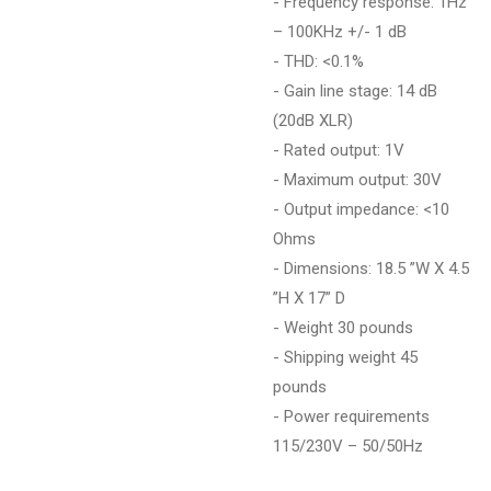
- Frequency response: 1Hz
– 100KHz +/- 1 dB
- THD: <0.1%
- Gain line stage: 14 dB
(20dB XLR)
- Rated output: 1V
- Maximum output: 30V
- Output impedance: <10
Ohms
- Dimensions: 18.5 ”W X 4.5
”H X 17” D
- Weight 30 pounds
- Shipping weight 45
pounds
- Power requirements
115/230V – 50/50Hz