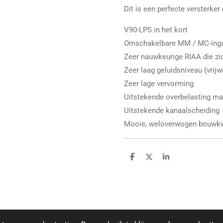
Dit is een perfecte versterker 
V90-LPS in het kort
Omschakelbare MM / MC-ing
Zeer nauwkeurige RIAA die zic
Zeer laag geluidsniveau (vrij
Zeer lage vervorming
Uitstekende overbelasting ma
Uitstekende kanaalscheiding
Mooie, weloverwogen bouwkwa
D
D
S
e
e
h
l
e
a
e
l
r
n
e