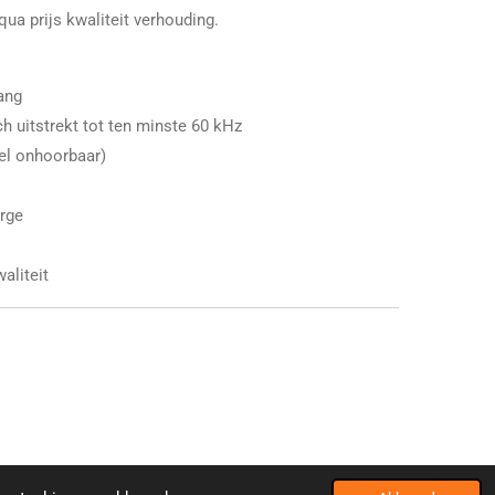
qua prijs kwaliteit verhouding.
ang
h uitstrekt tot ten minste 60 kHz
wel onhoorbaar)
rge
liteit