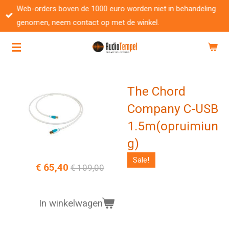
Web-orders boven de 1000 euro worden niet in behandeling
Ga
genomen, neem contact op met de winkel.
direct
naar
de
hoofdinhoud
The Chord
Company C-USB
1.5m(opruimiun
g)
Sale!
€ 65,40
€ 109,00
In winkelwagen