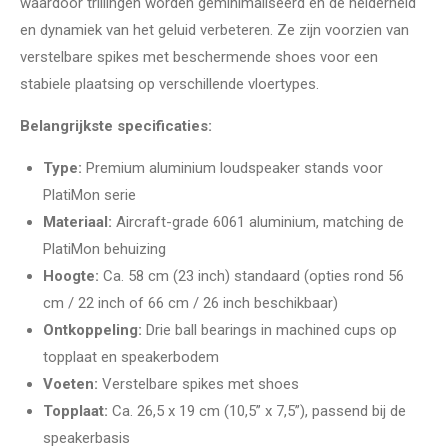
waardoor trillingen worden geminimaliseerd en de helderheid
en dynamiek van het geluid verbeteren. Ze zijn voorzien van
verstelbare spikes met beschermende shoes voor een
stabiele plaatsing op verschillende vloertypes.
Belangrijkste specificaties:
Type:
Premium aluminium loudspeaker stands voor
PlatiMon serie
Materiaal:
Aircraft-grade 6061 aluminium, matching de
PlatiMon behuizing
Hoogte:
Ca. 58 cm (23 inch) standaard (opties rond 56
cm / 22 inch of 66 cm / 26 inch beschikbaar)
Ontkoppeling:
Drie ball bearings in machined cups op
topplaat en speakerbodem
Voeten:
Verstelbare spikes met shoes
Topplaat:
Ca. 26,5 x 19 cm (10,5” x 7,5”), passend bij de
speakerbasis