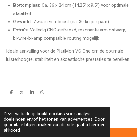
Bottomplaat:
Ca. 36 x 24 cm (14,25” x 9,5”) voor optimale
stabiliteit
Gewicht:
Zwaar en robuust (ca. 30 kg per paar)
Extra's:
Volledig CNC-gefreesd, resonantiearm ontwerp,
bi-wire/bi-amp compatible routing mogelijk
Ideale aanvulling voor de PlatiMon VC One om de optimale
luisterhoogte, stabiliteit en akoestische prestaties te bereiken.
D
D
S
D
e
e
h
e
l
e
a
l
e
l
r
e
n
e
n
Deze website gebruikt cookies voor analyse-
doeleinden en/of het tonen van advertenties. Door
gebruik te blijven maken van de site gaat u hiermee
akkoord.