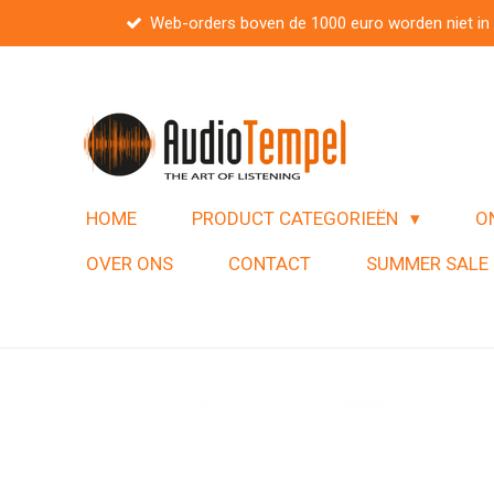
Web-orders boven de 1000 euro worden niet in
Ga
direct
naar
de
hoofdinhoud
HOME
PRODUCT CATEGORIEËN
O
OVER ONS
CONTACT
SUMMER SALE