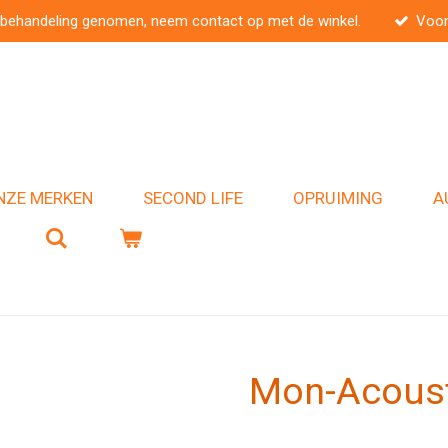
 behandeling genomen, neem contact op met de winkel.
Voor
NZE MERKEN
SECOND LIFE
OPRUIMING
A
Mon-Acoust