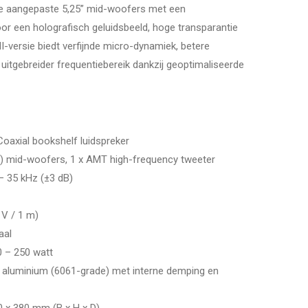
e aangepaste 5,25” mid-woofers met een
r een holografisch geluidsbeeld, hoge transparantie
-versie biedt verfijnde micro-dynamiek, betere
uitgebreider frequentiebereik dankzij geoptimaliseerde
oaxial bookshelf luidspreker
) mid-woofers, 1 x AMT high-frequency tweeter
 35 kHz (±3 dB)
 V / 1 m)
aal
 – 250 watt
aluminium (6061-grade) met interne demping en
0 x 380 mm (B x H x D)