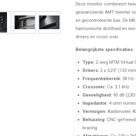
Deze monitor combineert twe
geavanceerde AMT-tweeter voo
en gecontroleerde bas. De MKII
harmonische dichtheid en een 
drivers en cross-over.
Belangrijkste specificaties:
Type:
2-weg MTM Virtual C
Drivers:
2 x 5,25” (133 mm
Frequentiebereik:
38 Hz –
Crossover:
Ca. 3,1 kHz
Gevoeligheid:
90 dB (2,83
Impedantie:
4 ohm nomin
Vermogen:
Aanbevolen 40
Behuizing:
CNC-gefreesd 
bracing
Afmetingen:
Ca. 230 x 26