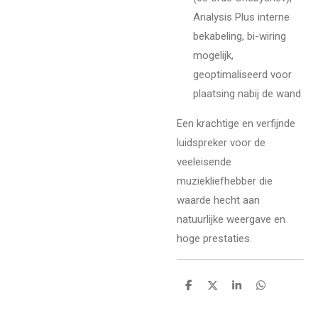
Analysis Plus interne
bekabeling, bi-wiring
mogelijk,
geoptimaliseerd voor
plaatsing nabij de wand
Een krachtige en verfijnde
luidspreker voor de
veeleisende
muziekliefhebber die
waarde hecht aan
natuurlijke weergave en
hoge prestaties.
D
D
S
D
e
e
h
e
l
e
a
l