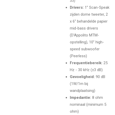
33)
Drivers:
1” Scan-Speak
zijden dome tweeter, 2
x 6” behandelde papier
mid-bass drivers
(D'Appolito MTM-
opstelling), 10” high-
speed subwoofer
(Peerless)
Frequentiebereik:
25
Hz - 30 kHz (±3 dB)
Gevoeligheid:
90 dB
(1W/1m bij
wandplaatsing)
Impedantie:
8 ohm
nominaal (minimum 5
ohm)