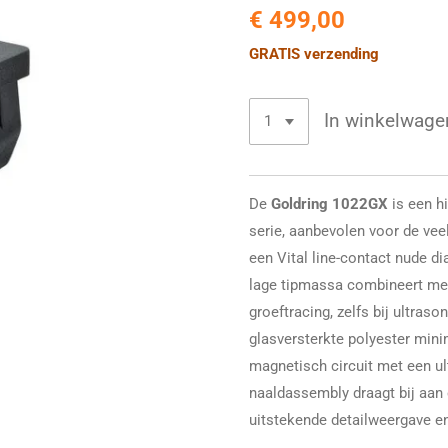
€ 499,00
GRATIS verzending
In winkelwage
De
Goldring 1022GX
is een h
serie, aanbevolen voor de vee
een Vital line-contact nude di
lage tipmassa combineert me
groeftracing, zelfs bij ultras
glasversterkte polyester mini
magnetisch circuit met een u
naaldassembly draagt bij aan 
uitstekende detailweergave e