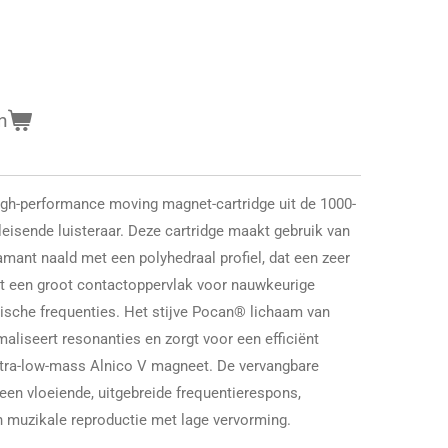
n
igh-performance moving magnet-cartridge uit de 1000-
leisende luisteraar. Deze cartridge maakt gebruik van
amant naald met een polyhedraal profiel, dat een zeer
t een groot contactoppervlak voor nauwkeurige
onische frequenties. Het stijve Pocan® lichaam van
maliseert resonanties en zorgt voor een efficiënt
ltra-low-mass Alnico V magneet. De vervangbare
een vloeiende, uitgebreide frequentierespons,
n muzikale reproductie met lage vervorming.