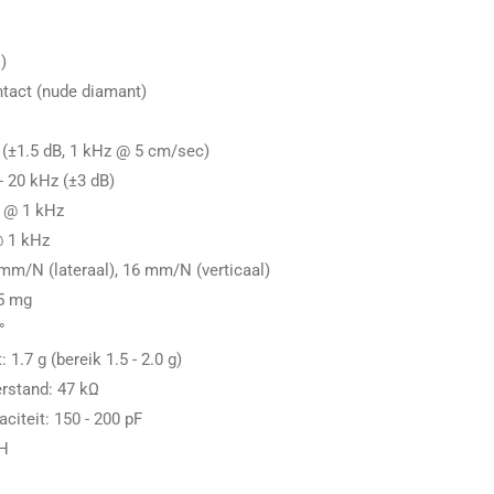
)
ontact (nude diamant)
(±1.5 dB, 1 kHz @ 5 cm/sec)
- 20 kHz (±3 dB)
B @ 1 kHz
@ 1 kHz
mm/N (lateraal), 16 mm/N (verticaal)
45 mg
°
1.7 g (bereik 1.5 - 2.0 g)
rstand: 47 kΩ
iteit: 150 - 200 pF
mH