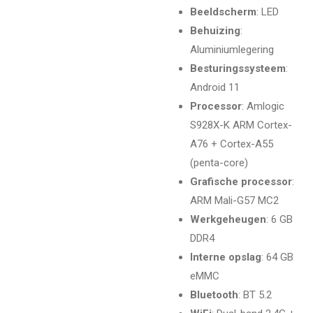
Beeldscherm
: LED
Behuizing
:
Aluminiumlegering
Besturingssysteem
:
Android 11
Processor
: Amlogic
S928X-K ARM Cortex-
A76 + Cortex-A55
(penta-core)
Grafische processor
:
ARM Mali-G57 MC2
Werkgeheugen
: 6 GB
DDR4
Interne opslag
: 64 GB
eMMC
Bluetooth
: BT 5.2