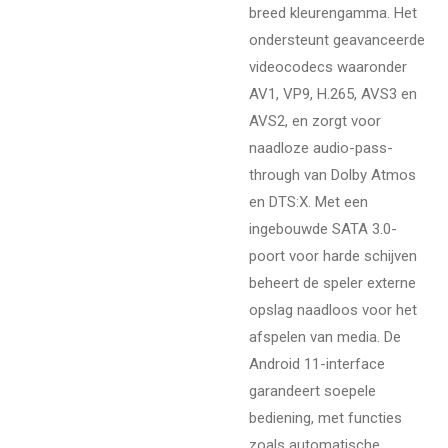
breed kleurengamma. Het
ondersteunt geavanceerde
videocodecs waaronder
AV1, VP9, H.265, AVS3 en
AVS2, en zorgt voor
naadloze audio-pass-
through van Dolby Atmos
en DTS:X. Met een
ingebouwde SATA 3.0-
poort voor harde schijven
beheert de speler externe
opslag naadloos voor het
afspelen van media. De
Android 11-interface
garandeert soepele
bediening, met functies
zoals automatische