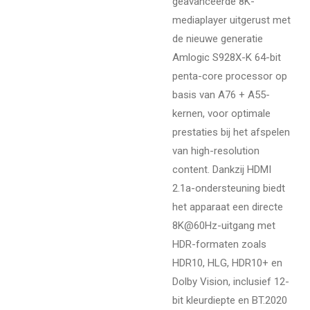
geavanceerde 8K-
mediaplayer uitgerust met
de nieuwe generatie
Amlogic S928X-K 64-bit
penta-core processor op
basis van A76 + A55-
kernen, voor optimale
prestaties bij het afspelen
van high-resolution
content. Dankzij HDMI
2.1a-ondersteuning biedt
het apparaat een directe
8K@60Hz-uitgang met
HDR-formaten zoals
HDR10, HLG, HDR10+ en
Dolby Vision, inclusief 12-
bit kleurdiepte en BT.2020