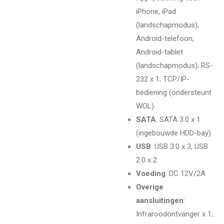
iPhone, iPad
(landschapmodus),
Android-telefoon,
Android-tablet
(landschapmodus); RS-
232 x 1; TCP/IP-
bediening (ondersteunt
WOL)
SATA
: SATA 3.0 x 1
(ingebouwde HDD-bay)
USB
: USB 3.0 x 3; USB
2.0 x 2
Voeding
: DC 12V/2A
Overige
aansluitingen
:
Infraroodontvanger x 1;