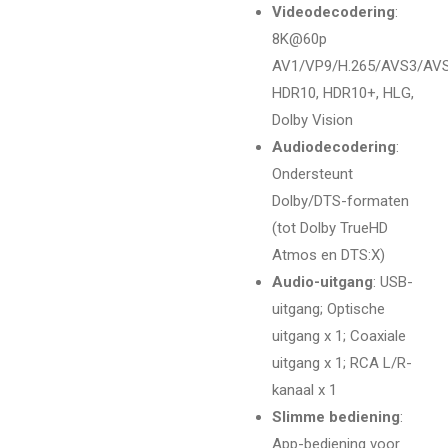
Videodecodering
:
8K@60p
AV1/VP9/H.265/AVS3/AVS
HDR10, HDR10+, HLG,
Dolby Vision
Audiodecodering
:
Ondersteunt
Dolby/DTS-formaten
(tot Dolby TrueHD
Atmos en DTS:X)
Audio-uitgang
: USB-
uitgang; Optische
uitgang x 1; Coaxiale
uitgang x 1; RCA L/R-
kanaal x 1
Slimme bediening
:
App-bediening voor