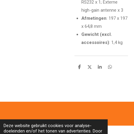
RS232 x 1; Externe
high-gain antenne x 3
Afmetingen
: 197 x 197
x 64,8 mm
Gewicht (excl.
accessoires)
: 1,4 kg
D
D
S
D
e
e
h
e
l
e
a
l
e
l
r
e
n
e
n
Deze website gebruikt cookies voor analyse-
doeleinden en/of het tonen van advertenties. Door