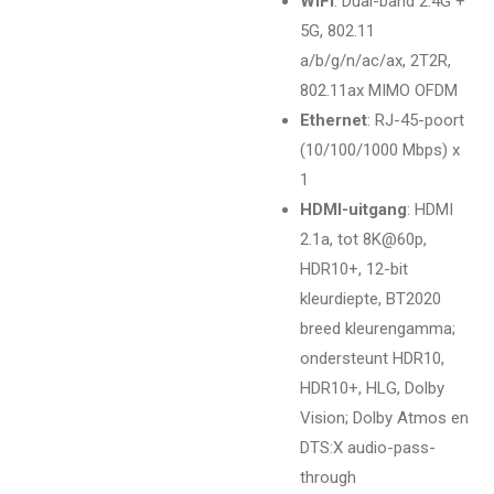
WiFi
: Dual-band 2.4G +
5G, 802.11
a/b/g/n/ac/ax, 2T2R,
802.11ax MIMO OFDM
Ethernet
: RJ-45-poort
(10/100/1000 Mbps) x
1
HDMI-uitgang
: HDMI
2.1a, tot 8K@60p,
HDR10+, 12-bit
kleurdiepte, BT2020
breed kleurengamma;
ondersteunt HDR10,
HDR10+, HLG, Dolby
Vision; Dolby Atmos en
DTS:X audio-pass-
through