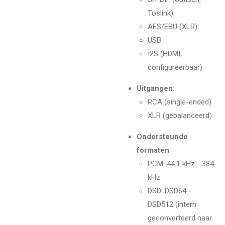
Toslink)
AES/EBU (XLR)
USB
I2S (HDMI,
configureerbaar)
Uitgangen
:
RCA (single-ended)
XLR (gebalanceerd)
Ondersteunde
formaten
:
PCM: 44.1 kHz - 384
kHz
DSD: DSD64 -
DSD512 (intern
geconverteerd naar