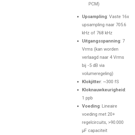
PCM)
Upsampling
: Vaste 16x
upsampling naar 705.6
kHz of 768 kHz
Uitgangsspanning
: 7
Vrms (kan worden
verlaagd naar 4 Vrms
bij -5 dB via
volumeregeling)
Klokjitter
: ~300 fS
Kloknauwkeurigheid
:
1 ppb
Voeding
: Lineaire
voeding met 20+
regelcircuits, >90.000
µF capaciteit