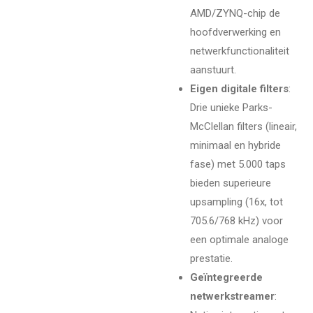
AMD/ZYNQ-chip de
hoofdverwerking en
netwerkfunctionaliteit
aanstuurt.
Eigen digitale filters
:
Drie unieke Parks-
McClellan filters (lineair,
minimaal en hybride
fase) met 5.000 taps
bieden superieure
upsampling (16x, tot
705.6/768 kHz) voor
een optimale analoge
prestatie.
Geïntegreerde
netwerkstreamer
: