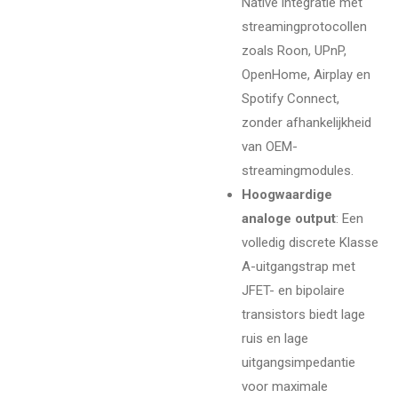
Native integratie met
streamingprotocollen
zoals Roon, UPnP,
OpenHome, Airplay en
Spotify Connect,
zonder afhankelijkheid
van OEM-
streamingmodules.
Hoogwaardige
analoge output
: Een
volledig discrete Klasse
A-uitgangstrap met
JFET- en bipolaire
transistors biedt lage
ruis en lage
uitgangsimpedantie
voor maximale