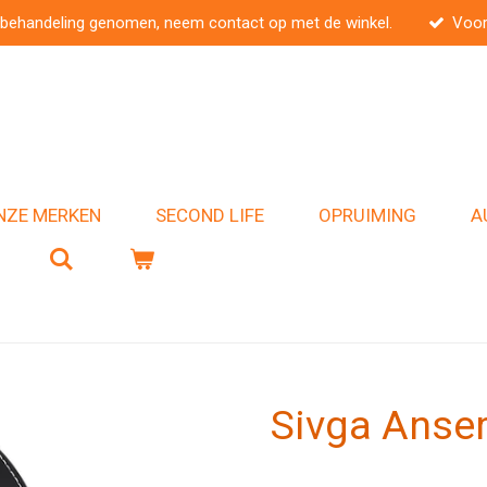
 behandeling genomen, neem contact op met de winkel.
Voor
NZE MERKEN
SECOND LIFE
OPRUIMING
A
Sivga Anse