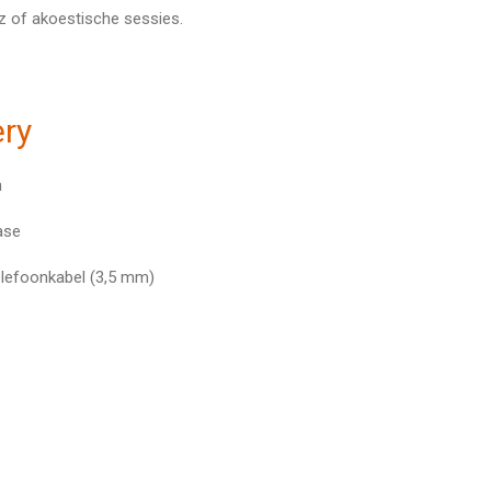
zz of akoestische sessies.
ery
n
ase
lefoonkabel (3,5 mm)