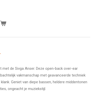
n
r
est met de Sivga Anser. Deze open-back over-ear
bachtelijk vakmanschap met geavanceerde techniek
e klank. Geniet van diepe bassen, heldere middentonen
es, ongeacht je muziekstijl.