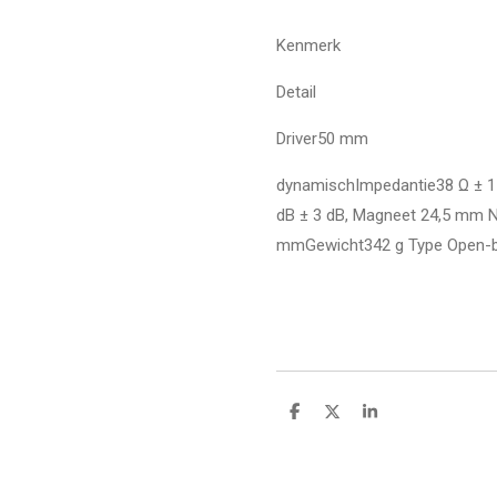
Kenmerk
Detail
Driver50 mm
dynamischImpedantie38 Ω ± 15
dB ± 3 dB, Magneet 24,5 mm N
mmGewicht342 g Type Open-b
D
D
S
e
e
h
l
e
a
e
l
r
n
e