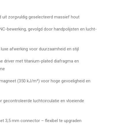
 uit zorgvuldig geselecteerd massief hout
NC-bewerking, gevolgd door handpolijsten en lucht­
luxe afwerking voor duurzaamheid en stijl
driver met titanium-plated diafragma en
ome
magneet (350 kJ/m³) voor hoge gevoeligheid en
r gecontroleerde luchtcirculatie en vloeiende
t 3,5 mm connector – flexibel te upgraden