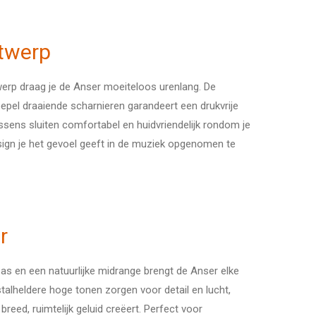
twerp
erp draag je de Anser moeiteloos urenlang. De
pel draaiende scharnieren garandeert een drukvrije
sens sluiten comfortabel en huidvriendelijk rondom je
esign je het gevoel geeft in de muziek opgenomen te
r
s en een natuurlijke midrange brengt de Anser elke
tal­heldere hoge tonen zorgen voor detail en lucht,
breed, ruimtelijk geluid creëert. Perfect voor