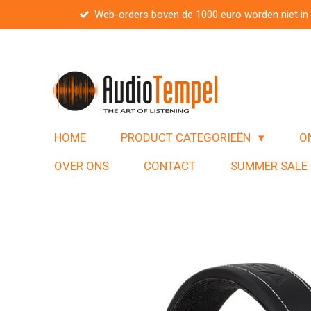
Web-orders boven de 1000 euro worden niet in
Ga
direct
naar
de
hoofdinhoud
HOME
PRODUCT CATEGORIEËN
O
OVER ONS
CONTACT
SUMMER SALE