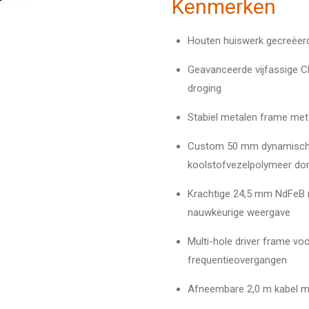
Kenmerken
Houten huiswerk gecreëerd
Geavanceerde vijfassige C
droging
Stabiel metalen frame met 
Custom 50 mm dynamische 
koolstofvezel­polymeer d
Krachtige 24,5 mm NdFeB 
nauwkeurige weergave
Multi-hole driver frame voo
frequentie­overgangen
Afneembare 2,0 m kabel me