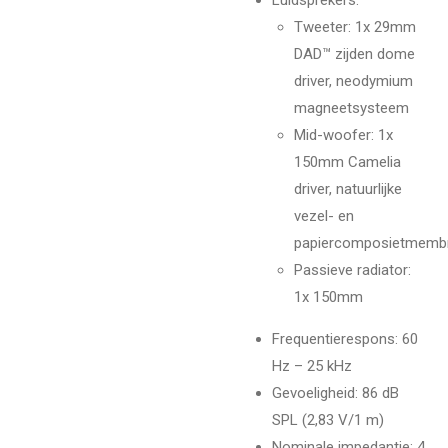
Tweeter: 1x 29mm
DAD™ zijden dome
driver, neodymium
magneetsysteem
Mid-woofer: 1x
150mm Camelia
driver, natuurlijke
vezel- en
papiercomposietmemb
Passieve radiator:
1x 150mm
Frequentierespons
: 60
Hz – 25 kHz
Gevoeligheid
: 86 dB
SPL (2,83 V/1 m)
Nominale impedantie
: 4