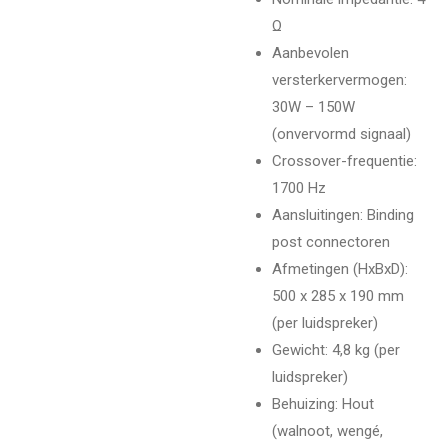
Ω
Aanbevolen
versterkervermogen
:
30W – 150W
(onvervormd signaal)
Crossover-frequentie
:
1700 Hz
Aansluitingen
: Binding
post connectoren
Afmetingen (HxBxD)
:
500 x 285 x 190 mm
(per luidspreker)
Gewicht
: 4,8 kg (per
luidspreker)
Behuizing
: Hout
(walnoot, wengé,