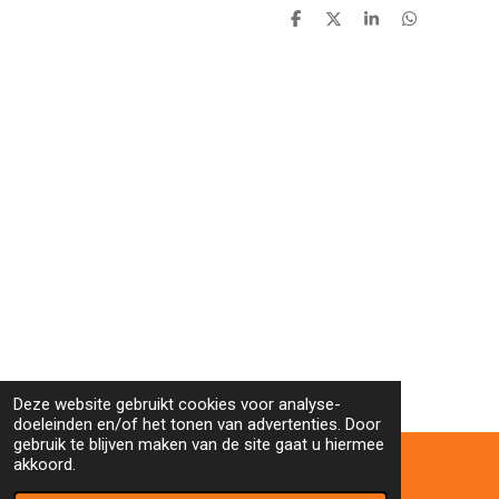
D
D
S
D
e
e
h
e
l
e
a
l
e
l
r
e
n
e
n
Deze website gebruikt cookies voor analyse-
doeleinden en/of het tonen van advertenties. Door
gebruik te blijven maken van de site gaat u hiermee
akkoord.