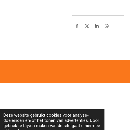
D
D
S
D
e
e
h
e
l
e
a
l
e
l
r
e
n
e
n
Deze website gebruikt cookies voor analyse-
doeleinden en/of het tonen van advertenties. Door
gebruik te blijven maken van de site gaat u hiermee